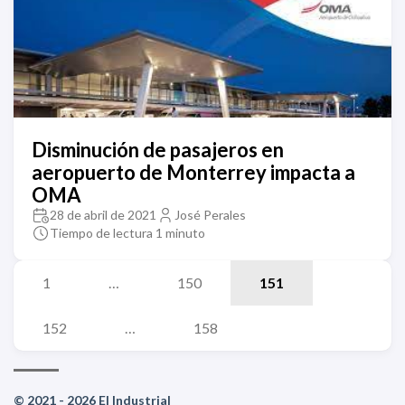
Disminución de pasajeros en
aeropuerto de Monterrey impacta a
OMA
28 de abril de 2021
José Perales
Tiempo de lectura 1 minuto
1
…
150
151
152
…
158
© 2021 - 2026 El Industrial