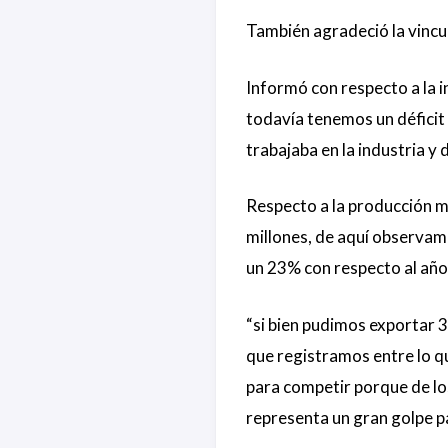
También agradeció la vincul
Informó con respecto a la i
todavía tenemos un déficit
trabajaba en la industria y 
Respecto a la producción m
millones, de aquí observamo
un 23% con respecto al año
“si bien pudimos exportar 
que registramos entre lo q
para competir porque de lo
representa un gran golpe par