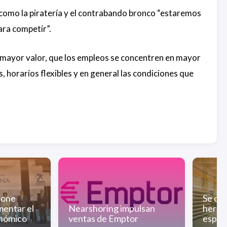
 como la piratería y el contrabando bronco “estaremos
ara competir”.
r mayor valor, que los empleos se concentren en mayor
 horarios flexibles y en general las condiciones que
pone
Se con
mentar el
Nearshoring impulsan
herra
onómico
ventas de Emptor
espac