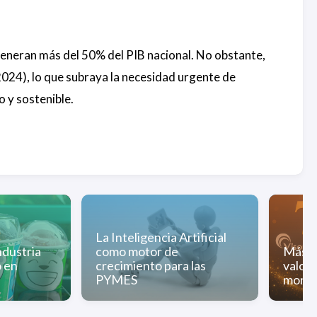
generan más del 50% del PIB nacional. No obstante,
024), lo que subraya la necesidad urgente de
o y sostenible.
La Inteligencia Artificial
ndustria
como motor de
Más al
o en
crecimiento para las
valor 
PYMES
monit