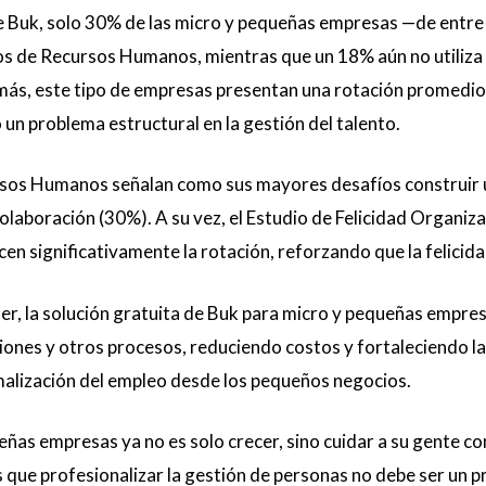
e Buk, solo 30% de las micro y pequeñas empresas —de entre
 de Recursos Humanos, mientras que un 18% aún no utiliza n
más, este tipo de empresas presentan una rotación promedio
un problema estructural en la gestión del talento.
sos Humanos señalan como sus mayores desafíos construir u
colaboración (30%). A su vez, el Estudio de Felicidad Organi
cen significativamente la rotación, reforzando que la felicid
er, la solución gratuita de Buk para micro y pequeñas empre
nes y otros procesos, reduciendo costos y fortaleciendo la c
rmalización del empleo desde los pequeños negocios.
ueñas empresas ya no es solo crecer, sino cuidar a su gente 
que profesionalizar la gestión de personas no debe ser un pr