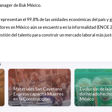
nager de Buk México.
representan el 99.8% de las unidades económicas del país y 
dores en México aún se encuentra en la informalidad (ENOE 2
gestión del talento para construir un mercado laboral más just
S
Materiales San Cayetano
Evolución de la i
Express capacita Mujeres
del helado hech
en la Construcción.
México